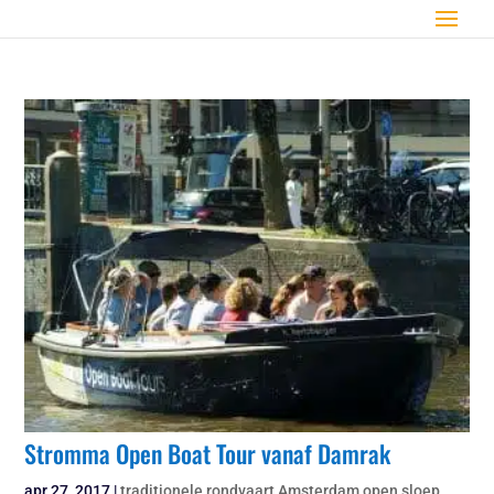
Stromma Open Boat Tour vanaf Damrak
apr 27, 2017
|
traditionele rondvaart Amsterdam open sloep