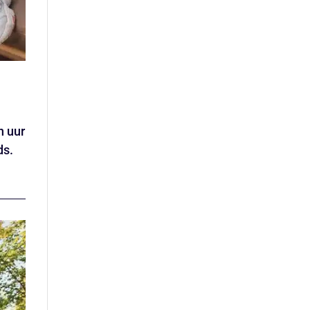
n uur
ds.