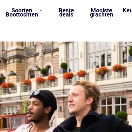
Soorten
Beste
Mooiste
Keu
Boottochten
deals
grachten