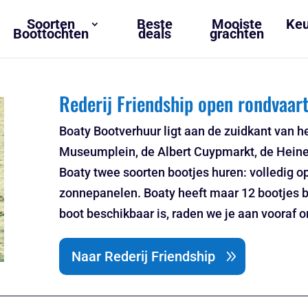
Soorten
Beste
Mooiste
Keu
Boottochten
deals
grachten
Rederij Friendship open rondvaar
Boaty Bootverhuur ligt aan de zuidkant van h
Museumplein, de Albert Cuypmarkt, de Heinek
Boaty twee soorten bootjes huren: volledig o
zonnepanelen. Boaty heeft maar 12 bootjes be
boot beschikbaar is, raden we je aan vooraf o
Naar Rederij Friendship