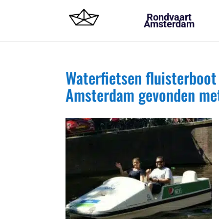
Rondvaart
Amsterdam
Waterfietsen fluisterboo
Amsterdam gevonden met 