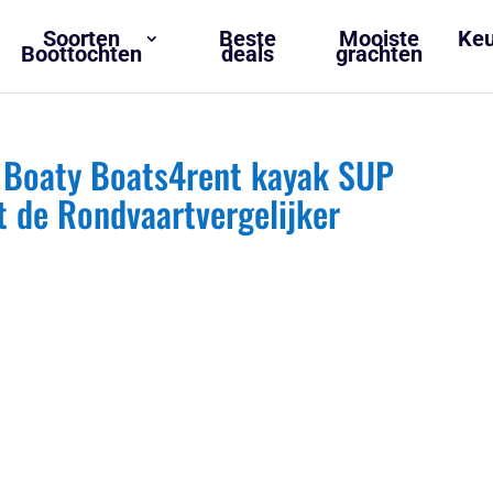
Soorten
Beste
Mooiste
Keu
Boottochten
deals
grachten
t Boaty Boats4rent kayak SUP
de Rondvaartvergelijker