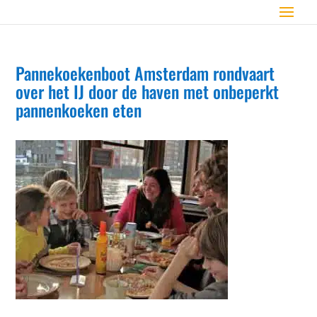
Pannekoekenboot Amsterdam rondvaart
over het IJ door de haven met onbeperkt
pannenkoeken eten