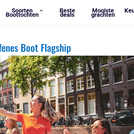
Soorten
Beste
Mooiste
Keu
Boottochten
deals
grachten
fenes Boot Flagship