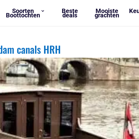
Soorten
Beste
Mooiste
Keu
Boottochten
deals
grachten
rdam canals HRH