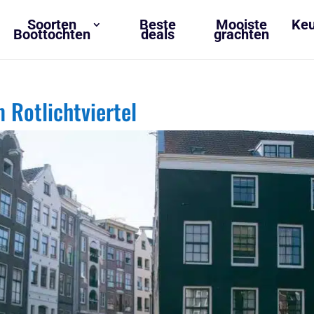
Soorten
Beste
Mooiste
Keu
Boottochten
deals
grachten
Rotlichtviertel