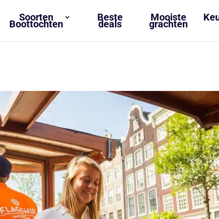
Soorten
Beste
Mooiste
Keu
Boottochten
deals
grachten