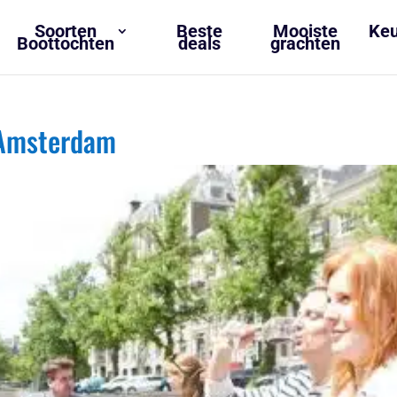
Soorten
Beste
Mooiste
Keu
Boottochten
deals
grachten
 Amsterdam